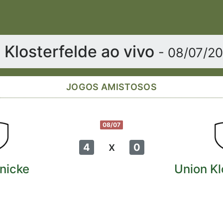
n Klosterfelde ao vivo
- 08/07/2
JOGOS AMISTOSOS
08/07
x
4
0
enicke
Union Kl