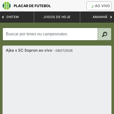
PLACAR DE FUTEBOL
AO VIVO
ONTEM
JOGOS DE HOJE
AMANHÃ
Ajka x SC Sopron ao vivo
- 08/07/2026