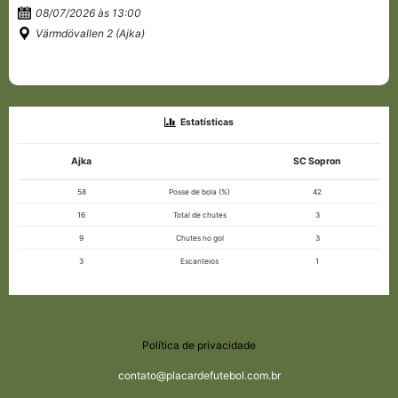
08/07/2026 às 13:00
Värmdövallen 2 (Ajka)
Estatísticas
Ajka
SC Sopron
58
Posse de bola (%)
42
16
Total de chutes
3
9
Chutes no gol
3
3
Escanteios
1
Política de privacidade
contato@placardefutebol.com.br