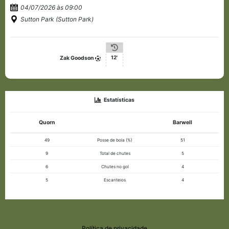
04/07/2026 às 09:00
Sutton Park (Sutton Park)
12'
Zak Goodson
Estatísticas
Quorn
Barwell
49
Posse de bola (%)
51
9
Total de chutes
5
6
Chutes no gol
4
5
Escanteios
4
Política de privacidade