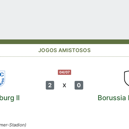
JOGOS AMISTOSOS
04/07
x
2
0
urg II
Borussia
mer-Stadion)