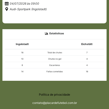
04/07/2026 às 09:00
Audi-Sportpark (Ingolstadt)
Estatísticas
Ingolstadt
Eichstätt
16
Total de chutes
7
10
Chutes no gol
4
8
Escanteios
4
14
Faltas cometidas
16
Política de privacidade
contato@placardefutebol.com.br