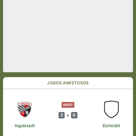
JOGOS AMISTOSOS
04/07
2
0
x
Ingolstadt
Eichstätt