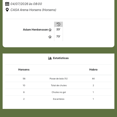
04/07/2026 às 08:00
CASA Arena Horsens (Horsens)
23'
Adam Herdonsson
73'
Estatísticas
Horsens
Hobro
56
Posse de bola (%)
44
10
Total de chutes
2
6
Chutes no gol
1
2
Escanteios
1