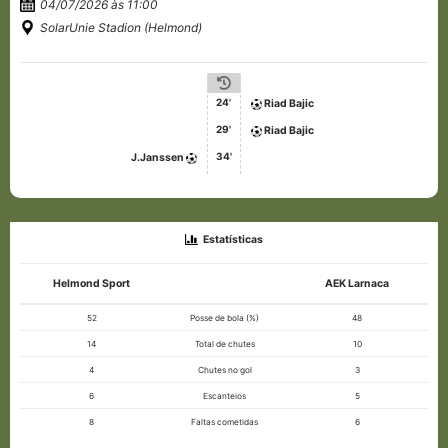
04/07/2026 às 11:00
SolarUnie Stadion (Helmond)
24'
Riad Bajic
29'
Riad Bajic
34'
J.Janssen
Estatísticas
Helmond Sport
AEK Larnaca
52
Posse de bola (%)
48
14
Total de chutes
10
4
Chutes no gol
3
6
Escanteios
5
8
Faltas cometidas
6