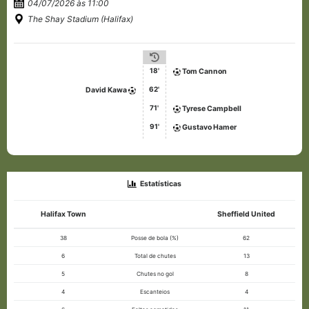
04/07/2026 às 11:00
The Shay Stadium (Halifax)
18'
Tom Cannon
62'
David Kawa
71'
Tyrese Campbell
91'
Gustavo Hamer
Estatísticas
Halifax Town
Sheffield United
38
Posse de bola (%)
62
6
Total de chutes
13
5
Chutes no gol
8
4
Escanteios
4