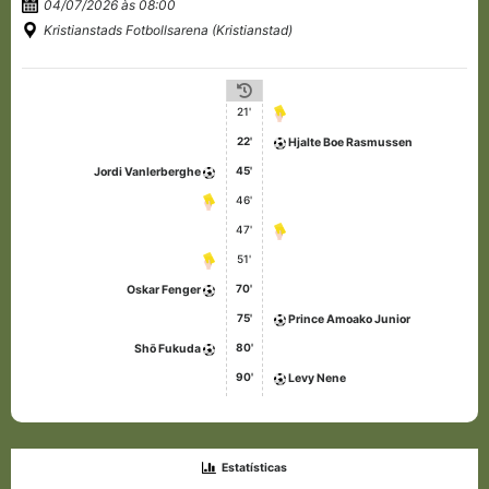
04/07/2026 às 08:00
Kristianstads Fotbollsarena (Kristianstad)
21'
22'
Hjalte Boe Rasmussen
45'
Jordi Vanlerberghe
46'
47'
51'
70'
Oskar Fenger
75'
Prince Amoako Junior
80'
Shō Fukuda
90'
Levy Nene
Estatísticas