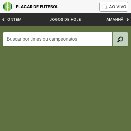
PLACAR DE FUTEBOL
AO VIVO
ONTEM
JOGOS DE HOJE
AMANHÃ