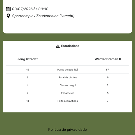
03/07/2026 às 09:00
Sportcomplex Zoudenbalch (Utrecht)
Estatísticas
Jong Utrecht
Werder Bremen II
43
Posse de bola (%)
57
8
Total de chutes
6
4
Chutes no gol
2
7
Escanteios
5
11
Faltas cometidas
7
Política de privacidade