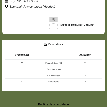
03/07/2026 às 14:00
Sportpark Pronsenbroek (Heerlen)
47'
Logan Delaurier-Chaubet
Estatísticas
Groene Ster
AS Eupen
29
Posse de bola (%)
71
3
Total de chutes
22
2
Chutes no gol
8
0
Escanteios
7
Política de privacidade