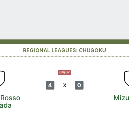
REGIONAL LEAGUES: CHUGOKU
04/07
x
4
0
 Rosso
Miz
ada