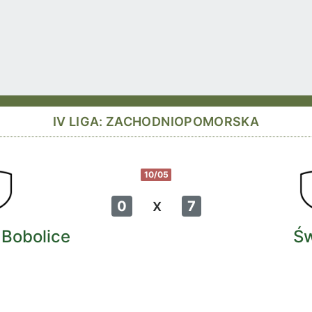
IV LIGA: ZACHODNIOPOMORSKA
10/05
x
0
7
Bobolice
Św