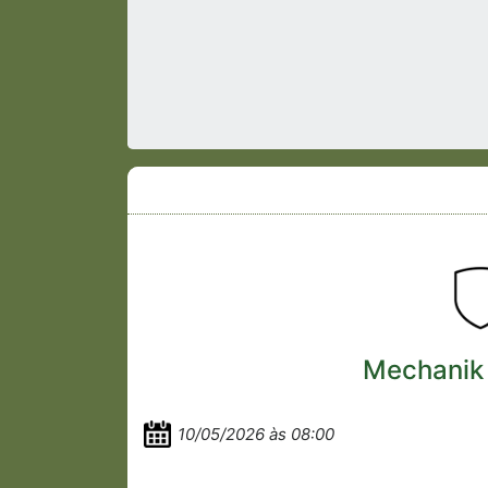
Mechanik 
10/05/2026 às 08:00