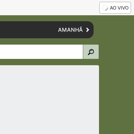
AO VIVO
AMANHÃ