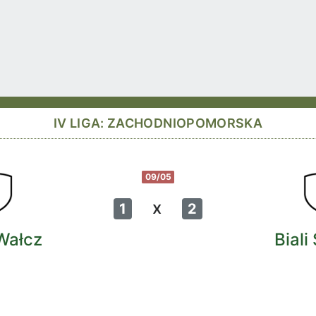
IV LIGA: ZACHODNIOPOMORSKA
09/05
x
1
2
Wałcz
Bial