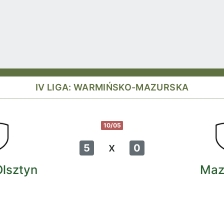
IV LIGA: WARMIŃSKO-MAZURSKA
10/05
x
5
0
Olsztyn
Maz