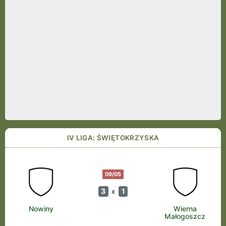
IV LIGA: ŚWIĘTOKRZYSKA
09/05
3
1
x
Nowiny
Wierna
Małogoszcz