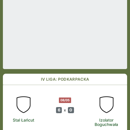
IV LIGA: PODKARPACKA
08/05
6
0
x
Stal Łańcut
Izolator
Boguchwała