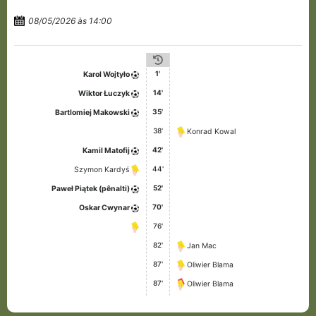
08/05/2026 às 14:00
1'
Karol Wojtyło
14'
Wiktor Łuczyk
35'
Bartlomiej Makowski
38'
Konrad Kowal
42'
Kamil Matofij
44'
Szymon Kardyś
52'
Paweł Piątek (pênalti)
70'
Oskar Cwynar
76'
82'
Jan Mac
87'
Oliwier Blama
87'
Oliwier Blama