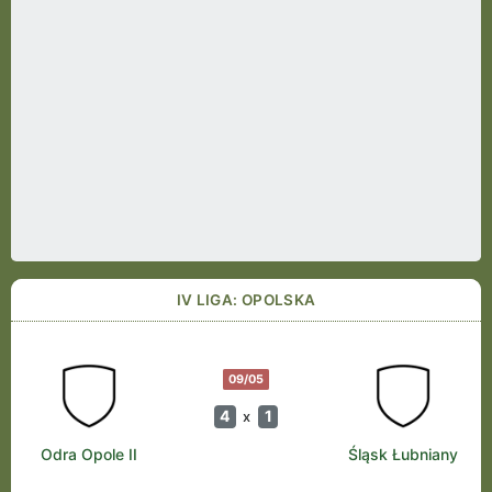
IV LIGA: OPOLSKA
09/05
4
1
x
Odra Opole II
Śląsk Łubniany