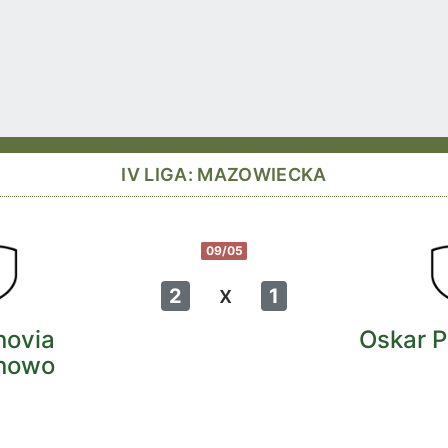
IV LIGA: MAZOWIECKA
09/05
x
2
1
novia
Oskar 
nowo