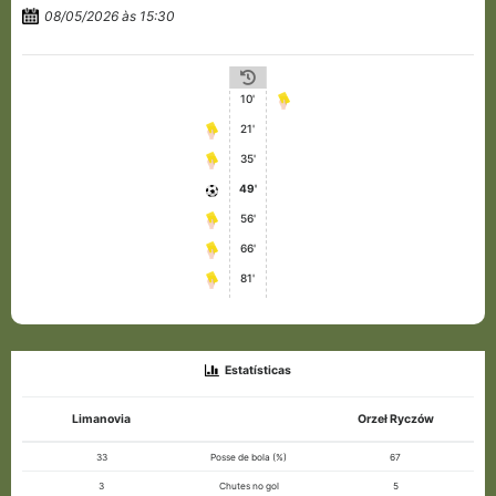
08/05/2026 às 15:30
10'
21'
35'
49'
56'
66'
81'
Estatísticas
Limanovia
Orzeł Ryczów
33
Posse de bola (%)
67
3
Chutes no gol
5