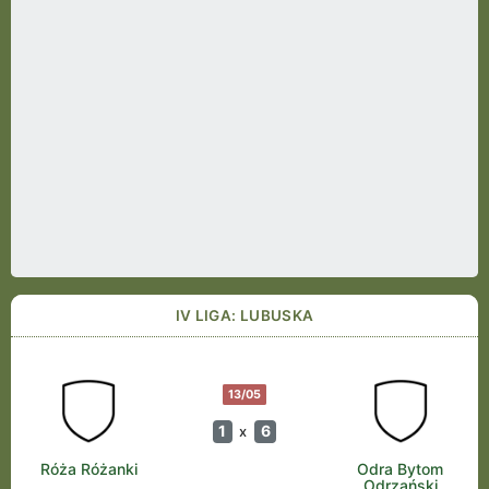
IV LIGA: LUBUSKA
13/05
1
6
x
Róża Różanki
Odra Bytom
Odrzański