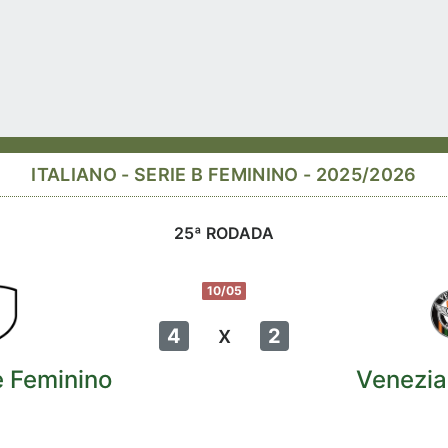
ITALIANO - SERIE B FEMININO - 2025/2026
25ª RODADA
10/05
x
4
2
 Feminino
Venezia