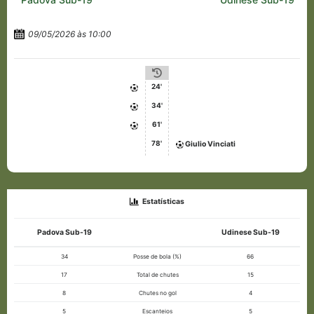
09/05/2026 às 10:00
24'
34'
61'
78'
Giulio Vinciati
Estatísticas
Padova Sub-19
Udinese Sub-19
34
Posse de bola (%)
66
17
Total de chutes
15
8
Chutes no gol
4
5
Escanteios
5