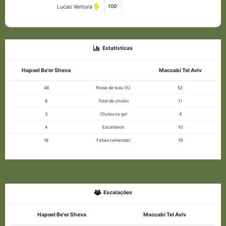
100'
Lucas Ventura
Estatísticas
Hapoel Be'er Sheva
Maccabi Tel Aviv
48
Posse de bola (%)
52
6
Total de chutes
11
3
Chutes no gol
4
4
Escanteios
10
16
Faltas cometidas
19
Escalações
Hapoel Be'er Sheva
Maccabi Tel Aviv