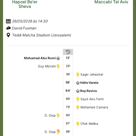
Hapoel Be'er
Maccabi Tel Aviv
Sheva
26/05/2026 às 14:30
David Fuxman
Teddi Malcha Stadium (Jerusalem)
12'
Mohamad Abu Rumi
29'
Guy Mizrahi
38'
Sagiv Jehezkel
58'
Hélio Varela
64'
Roy Revivo
69'
Sayd Abu Farhi
79'
Mohamed Camara
90'
D. Diop
97'
Ofek Melika
98'
D. Diop