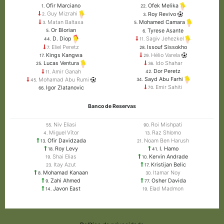
Ofir Marciano
Ofek Melika
1.
22.
Guy Mizrahi
Roy Revivo
2.
3.
Matan Baltaxa
Mohamed Camara
3.
5.
Or Blorian
Tyrese Asante
5.
6.
D. Diop
Sagiv Jehezkel
44.
11.
Issouf Sissokho
Eliel Peretz
28.
7.
Hélio Varela
Kings Kangwa
29.
17.
Ido Shahar
Lucas Ventura
36.
25.
Dor Peretz
Amir Ganah
42.
11.
Sayd Abu Farhi
Mohamad Abu Rumi
34.
45.
Emir Sahiti
Igor Zlatanovic
70.
66.
Banco de Reservas
Niv Eliasi
Roi Mishpati
55.
90.
Miguel Vítor
Raz Shlomo
4.
13.
Ofir Davidzada
Noam Ben Harush
13.
21.
Roy Levy
I. Hamo
18.
41.
Shai Elias
Kervin Andrade
19.
10.
Itay Azut
Kristijan Belic
23.
17.
Mohamad Kanaan
Itamar Noy
8.
30.
Zahi Ahmed
Osher Davida
9.
77.
Javon East
Elad Madmon
14.
19.