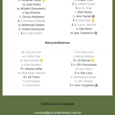
Abdallah Jaber
14.
Hélder Lopes
Iyad Hutba
22.
29.
D. Diop
Miladin Stevanovic
44.
66.
Eliel Peretz
Ilay Elmkies
7.
8.
Amir Ganah
Owusu Kwabena
11.
11.
Shai Elias
Emmanuel Banda
19.
12.
Lucas Ventura
Mohamad Shaker
25.
16.
Dan Biton
Vitalie Damașcan
10.
23.
Igor Zlatanovic
Iyad Khalaili
66.
25.
Banco de Reservas
Guy Herman
Ofir Marciano
99.
1.
Júnior Pius
Matan Baltaxa
40.
3.
Nevo Shedo
Or Blorian
91.
5.
Ihab Ganaem
Ofir Davidzada
6.
13.
Antonio Sefer
Itay Hazut
7.
23.
Mohamad Jabarin
Roy Levy
44.
18.
Zé Turbo
Mohamad Kanaan
9.
8.
Asil Kanani
Zahi Ahmed
17.
9.
Idan Goren
Alon Turgeman
77.
17.
Política de privacidade
contato@placardefutebol.com.br