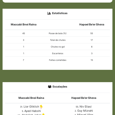
Estatísticas
Maccabi Bnei Raina
Hapoel Be'er Sheva
45
Posse de bola (%)
55
3
Total de chutes
17
1
Chutes no gol
6
1
Escanteios
3
7
Faltas cometidas
15
Escalações
Maccabi Bnei Raina
Hapoel Be'er Sheva
Niv Eliasi
Lior Gliklich
55.
31.
Guy Mizrahi
Ayed Habshi
2.
5.
Miguel Vítor
4.