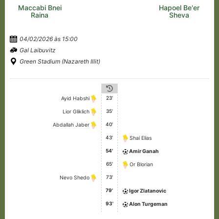
Maccabi Bnei
Hapoel Be'er
Raina
Sheva
04/02/2026 às 15:00
Gal Laibuvitz
Green Stadium (Nazareth Illit)
23'
Ayid Habshi
35'
Lior Gliklich
40'
Abdallah Jaber
43'
Shai Elias
54'
Amir Ganah
65'
Or Blorian
73'
Nevo Shedo
79'
Igor Zlatanovic
93'
Alon Turgeman