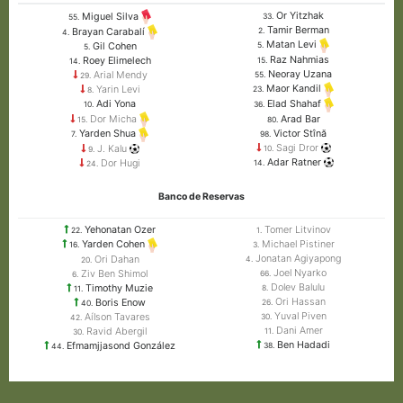
Or Yitzhak
Miguel Silva
33.
55.
Tamir Berman
Brayan Carabalí
2.
4.
Matan Levi
Gil Cohen
5.
5.
Raz Nahmias
Roey Elimelech
15.
14.
Neoray Uzana
Arial Mendy
55.
29.
Maor Kandil
Yarin Levi
23.
8.
Elad Shahaf
Adi Yona
36.
10.
Dor Micha
Arad Bar
15.
80.
Victor Stînă
Yarden Shua
98.
7.
Sagi Dror
J. Kalu
10.
9.
Adar Ratner
Dor Hugi
14.
24.
Banco de Reservas
Yehonatan Ozer
Tomer Litvinov
22.
1.
Michael Pistiner
Yarden Cohen
3.
16.
Jonatan Agiyapong
Ori Dahan
4.
20.
Joel Nyarko
Ziv Ben Shimol
66.
6.
Dolev Balulu
Timothy Muzie
8.
11.
Ori Hassan
Boris Enow
26.
40.
Yuval Piven
Aílson Tavares
30.
42.
Dani Amer
Ravid Abergil
11.
30.
Ben Hadadi
Efmamjjasond González
38.
44.