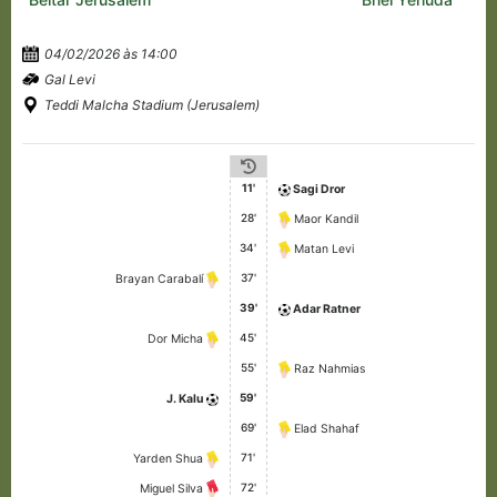
04/02/2026 às 14:00
Gal Levi
Teddi Malcha Stadium (Jerusalem)
11'
Sagi Dror
28'
Maor Kandil
34'
Matan Levi
37'
Brayan Carabalí
39'
Adar Ratner
45'
Dor Micha
55'
Raz Nahmias
59'
J. Kalu
69'
Elad Shahaf
71'
Yarden Shua
72'
Miguel Silva