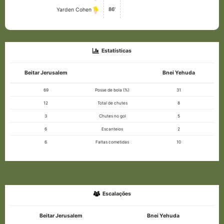
86'
Yarden Cohen
Estatísticas
Beitar Jerusalem
Bnei Yehuda
69
Posse de bola (%)
31
12
Total de chutes
8
3
Chutes no gol
5
6
Escanteios
2
6
Faltas cometidas
10
Escalações
Beitar Jerusalem
Bnei Yehuda