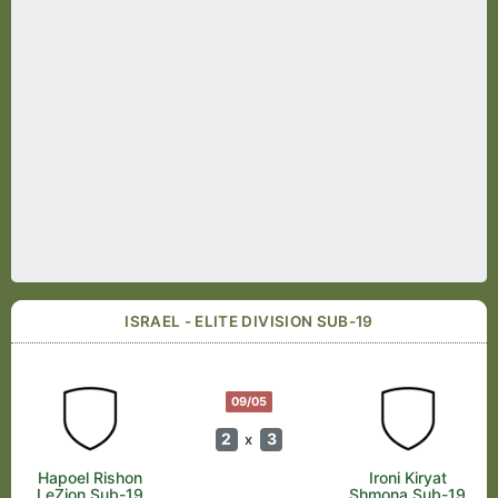
ISRAEL - ELITE DIVISION SUB-19
09/05
2
3
x
Hapoel Rishon
Ironi Kiryat
LeZion Sub-19
Shmona Sub-19