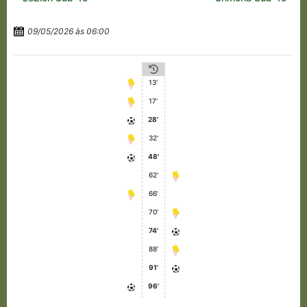
09/05/2026 às 06:00
13'
17'
28'
32'
48'
62'
66'
70'
74'
88'
91'
96'