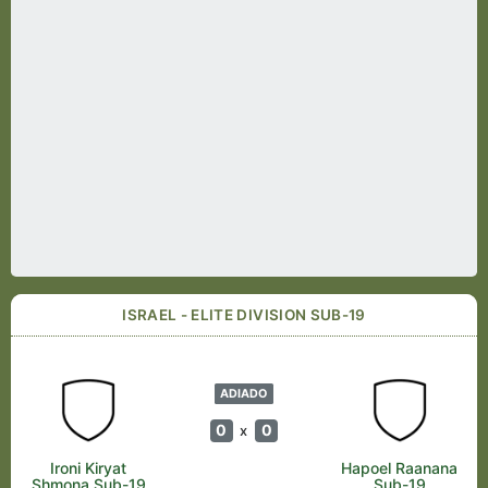
ISRAEL - ELITE DIVISION SUB-19
ADIADO
0
0
x
Ironi Kiryat
Hapoel Raanana
Shmona Sub-19
Sub-19