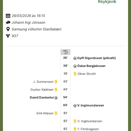
Reykjavík
26/05/2026 às 16:15
Jóhann Ingi Jónsson
Samsung völlurinn (Garðabær)
937
28'
Gylfi Sigurdsson (pênalti)
36'
Óskar Borgþórsson
39'
Oliver Ekroth
40'
J. Gunnarsson
40'
Gustav Kjeldsen
54'
Damil Dankerlui
65'
V. Ingimundarson
82'
Emil Atlason
82'
V. Ingimundarson
82'
?. Finnbogason