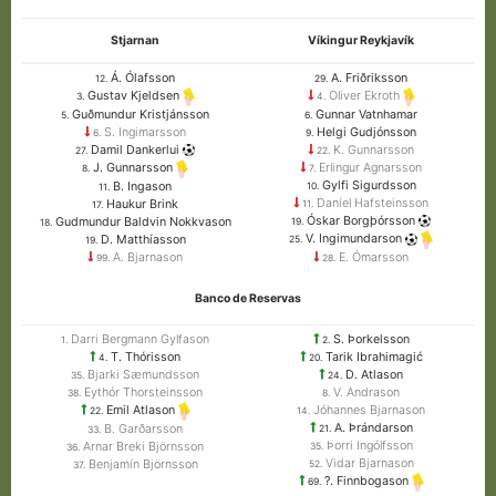
Stjarnan
Víkingur Reykjavík
Á. Ólafsson
A. Friðriksson
12.
29.
Gustav Kjeldsen
Oliver Ekroth
3.
4.
Guðmundur Kristjánsson
Gunnar Vatnhamar
5.
6.
S. Ingimarsson
Helgi Gudjónsson
6.
9.
Damil Dankerlui
K. Gunnarsson
27.
22.
Erlingur Agnarsson
J. Gunnarsson
7.
8.
Gylfi Sigurdsson
B. Ingason
10.
11.
Daníel Hafsteinsson
Haukur Brink
11.
17.
Óskar Borgþórsson
Gudmundur Baldvin Nokkvason
19.
18.
V. Ingimundarson
D. Matthíasson
25.
19.
A. Bjarnason
E. Ómarsson
99.
28.
Banco de Reservas
Darri Bergmann Gylfason
S. Þorkelsson
1.
2.
T. Thórisson
Tarik Ibrahimagić
4.
20.
Bjarki Sæmundsson
D. Atlason
35.
24.
Eythór Thorsteinsson
V. Andrason
38.
8.
Jóhannes Bjarnason
Emil Atlason
14.
22.
A. Þrándarson
B. Garðarsson
21.
33.
Þorri Ingólfsson
Arnar Breki Björnsson
35.
36.
Vidar Bjarnason
Benjamín Björnsson
52.
37.
?. Finnbogason
69.