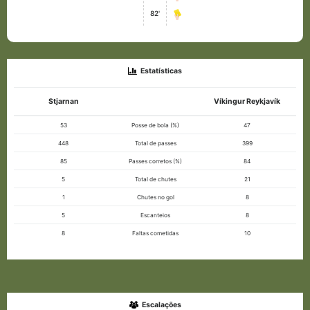
82'
Estatísticas
Stjarnan
Víkingur Reykjavík
53
Posse de bola (%)
47
448
Total de passes
399
85
Passes corretos (%)
84
5
Total de chutes
21
1
Chutes no gol
8
5
Escanteios
8
8
Faltas cometidas
10
Escalações