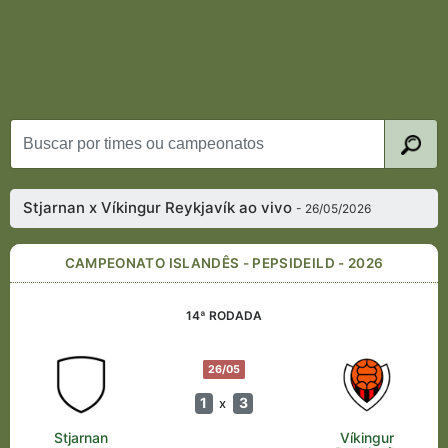
Stjarnan x Víkingur Reykjavík ao vivo
- 26/05/2026
CAMPEONATO ISLANDÊS - PEPSIDEILD - 2026
14ª RODADA
26/05
1
3
x
Stjarnan
Víkingur