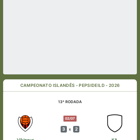
CAMPEONATO ISLANDÊS - PEPSIDEILD - 2026
13ª RODADA
02/07
3
2
x
Víkingur
KA