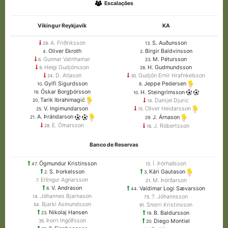
Escalações
Víkingur Reykjavík
KA
A. Friðriksson
S. Auðunsson
29.
13.
Oliver Ekroth
Birgir Baldvinsson
4.
2.
Gunnar Vatnhamar
M. Pétursson
6.
23.
Helgi Gudjónsson
H. Gudmundsson
9.
28.
D. Atlason
Gudjón Ernir Hrafnkelsson
24.
30.
Gylfi Sigurdsson
Jeppe Pedersen
10.
8.
Óskar Borgþórsson
H. Steingrímsson
19.
10.
Tarik Ibrahimagić
Danijel Djuric
20.
14.
V. Ingimundarson
Oliver Heidarsson
25.
15.
A. Þrándarson
J. Árnason
21.
29.
E. Ómarsson
J. Róbertsson
28.
16.
Banco de Reservas
Ögmundur Kristinsson
Í. Þórhallsson
47.
12.
S. Þorkelsson
Kári Gautason
2.
3.
Erlingur Agnarsson
M. Þórðarson
7.
21.
V. Andrason
Valdimar Logi Sævarsson
8.
44.
Jóhannes Bjarnason
?. Jóhannsson
14.
75.
Bjarki Asmundsson
Snorri Kristinsson
54.
91.
Nikolaj Hansen
B. Baldursson
23.
19.
Þorri Ingólfsson
Diego Montiel
35.
20.