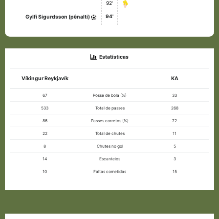
92'
94'
Gylfi Sigurdsson (pênalti)
Estatísticas
Víkingur Reykjavík
KA
67
Posse de bola (%)
33
533
Total de passes
268
86
Passes corretos (%)
72
22
Total de chutes
11
8
Chutes no gol
5
14
Escanteios
3
10
Faltas cometidas
15