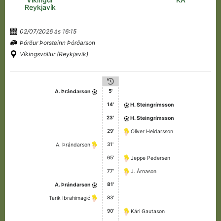
Reykjavík
02/07/2026 às 16:15
Þórður Þorsteinn Þórðarson
Víkingsvöllur (Reykjavik)
5'
A. Þrándarson
14'
H. Steingrímsson
23'
H. Steingrímsson
29'
Oliver Heidarsson
31'
A. Þrándarson
65'
Jeppe Pedersen
77'
J. Árnason
81'
A. Þrándarson
83'
Tarik Ibrahimagić
90'
Kári Gautason