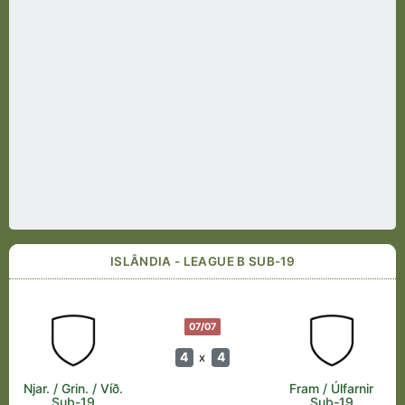
ISLÂNDIA - LEAGUE B SUB-19
07/07
4
4
x
Njar. / Grin. / Víð.
Fram / Úlfarnir
Sub-19
Sub-19