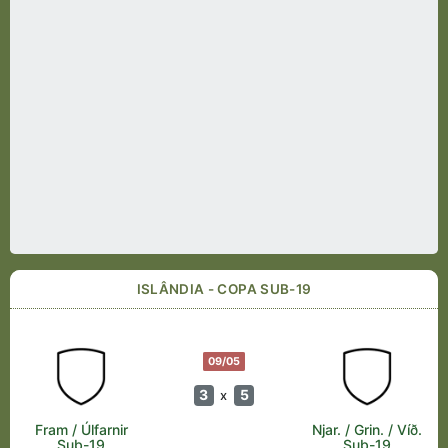
ISLÂNDIA - COPA SUB-19
09/05
3
5
x
Fram / Úlfarnir
Njar. / Grin. / Víð.
Sub-19
Sub-19