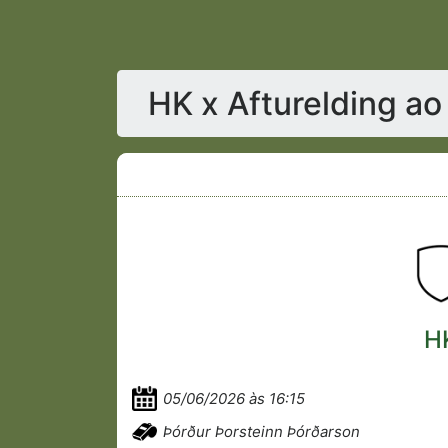
HK x Afturelding ao
H
05/06/2026 às 16:15
Þórður Þorsteinn Þórðarson