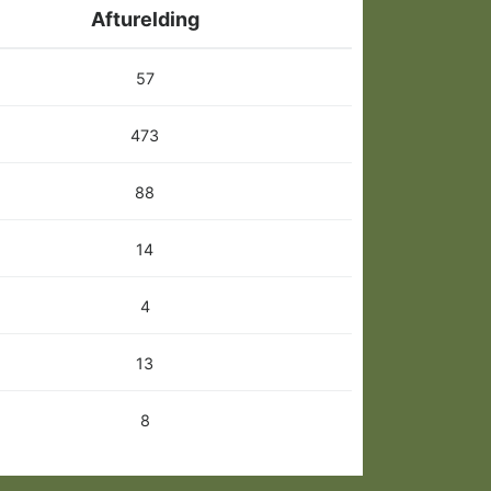
Afturelding
57
473
88
14
4
13
8