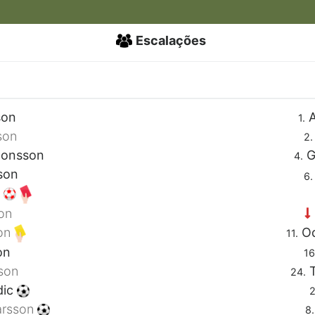
Escalações
son
A
1.
son
2.
tonsson
G
4.
son
6.
n
on
Od
son
11.
on
16
T
son
24.
dic
2
arsson
8.