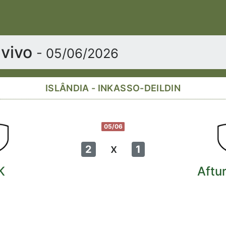
 vivo
- 05/06/2026
ISLÂNDIA - INKASSO-DEILDIN
05/06
x
2
1
K
Aftu