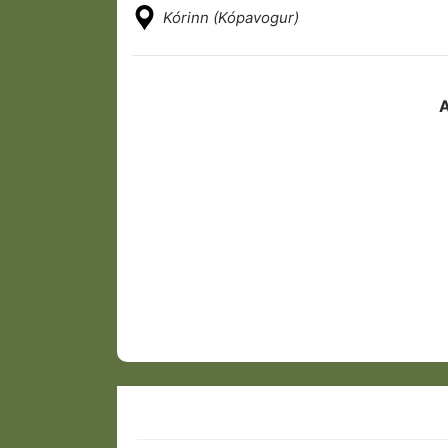
Kórinn (Kópavogur)
A