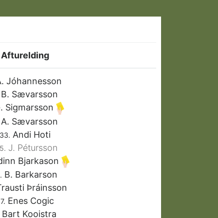
Afturelding
. Jóhannesson
B. Sævarsson
. Sigmarsson
A. Sævarsson
Andi Hoti
33.
J. Pétursson
5.
inn Bjarkason
B. Barkarson
.
rausti Þráinsson
Enes Cogic
7.
Bart Kooistra