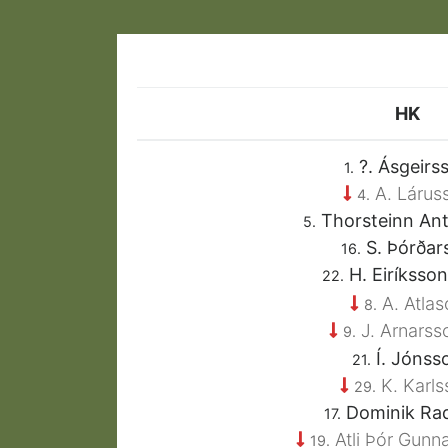
HK
?. Ásgeirs
1.
A. Lárus
4.
Thorsteinn An
5.
S. Þórðar
16.
H. Eiríksso
22.
A. Atlas
8.
J. Arnars
9.
Í. Jónss
21.
K. Karls
29.
Dominik Ra
17.
Atli Þór Gunn
19.