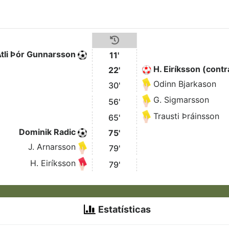
tli Þór Gunnarsson
11'
H. Eiríksson (contr
22'
Odinn Bjarkason
30'
G. Sigmarsson
56'
Trausti Þráinsson
65'
Dominik Radic
75'
J. Arnarsson
79'
H. Eiríksson
79'
Estatísticas