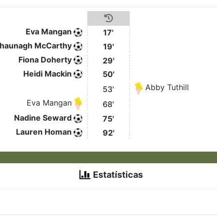
Eva Mangan
17'
haunagh McCarthy
19'
Fiona Doherty
29'
Heidi Mackin
50'
Abby Tuthill
53'
Eva Mangan
68'
Nadine Seward
75'
Lauren Homan
92'
Estatísticas