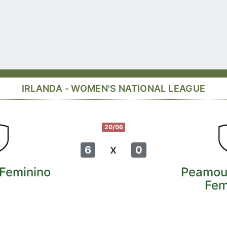
IRLANDA - WOMEN'S NATIONAL LEAGUE
20/06
x
6
0
 Feminino
Peamou
Fem