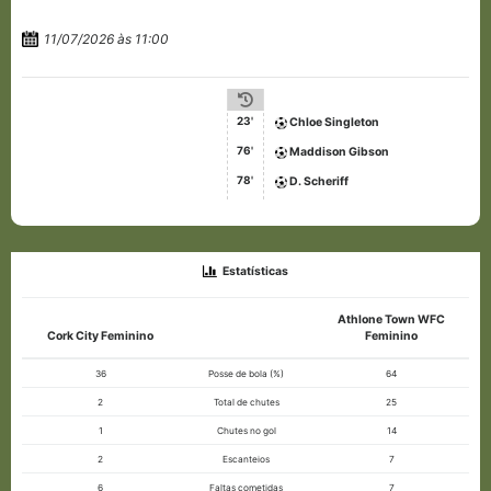
11/07/2026 às 11:00
23'
Chloe Singleton
76'
Maddison Gibson
78'
D. Scheriff
Estatísticas
Athlone Town WFC
Cork City Feminino
Feminino
36
Posse de bola (%)
64
2
Total de chutes
25
1
Chutes no gol
14
2
Escanteios
7
6
Faltas cometidas
7