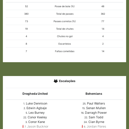
52
Posse de bola (%)
48
380
Total de passes
362
73
Passes corretos (%)
77
19
Total de chutes
14
4
Chutes no gol
4
8
Escanteios
2
7
Faltas cometidas
14
Escalações
Drogheda United
Bohemians
Luke Dennison
Paul Walters
1.
25.
Edwin Agbaje
Senan Mullen
2.
15.
Leo Burney
Darragh Power
5.
16.
Conor Keeley
Sam Todd
22.
22.
Conor Kane
Cian Byrne
3.
24.
Jason Bucknor
Jordan Flores
7.
6.