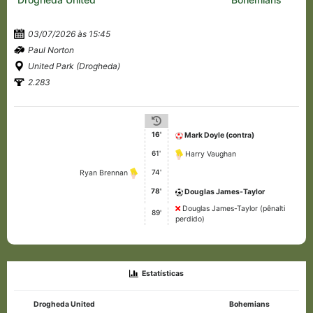
03/07/2026 às 15:45
Paul Norton
United Park (Drogheda)
2.283
16'
Mark Doyle (contra)
61'
Harry Vaughan
74'
Ryan Brennan
78'
Douglas James-Taylor
Douglas James-Taylor (pênalti
89'
perdido)
Estatísticas
Drogheda United
Bohemians