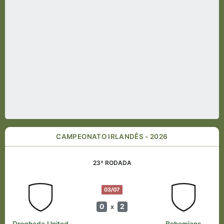
CAMPEONATO IRLANDÊS - 2026
23ª RODADA
03/07
0
2
x
Drogheda United
Bohemians