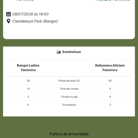
08/07/2026 às 16:00
Clandeboye Park (Bangor)
Estatísticas
Bangor Ladies
Ballymena Allstars
Feminino
Feminino
50
Posse de bola (%)
50
13
Total de chutes
4
3
Chutes no gol
4
5
Escanteios
3
Política de privacidade