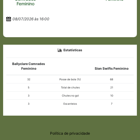
Feminino
08/07/2026 às 16:00
Estatísticas
Ballyclare Comrades
Feminino
Sion Swifts Feminino
32
Posse de bola (%)
68
5
Total de chutes
21
3
Chutes no gol
10
3
Escanteios
7
Política de privacidade