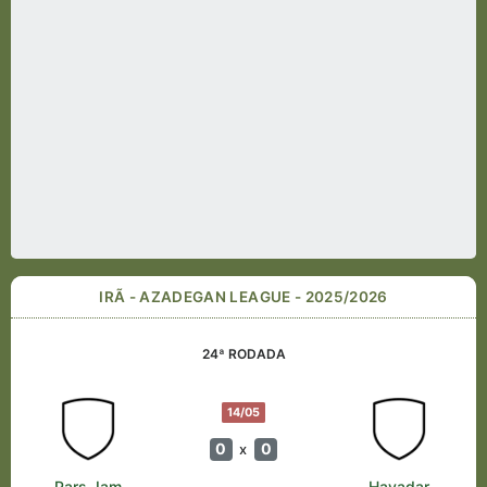
IRÃ - AZADEGAN LEAGUE - 2025/2026
24ª RODADA
14/05
0
0
x
Pars Jam
Havadar