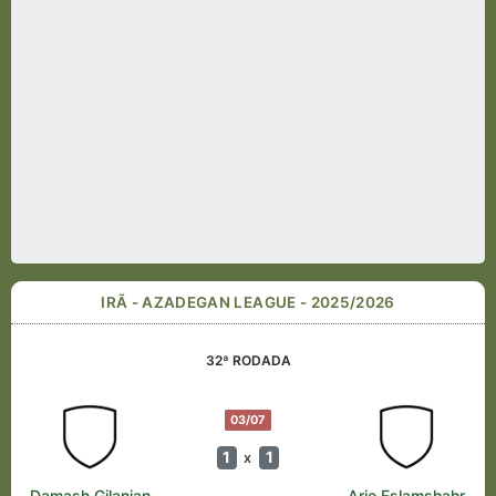
IRÃ - AZADEGAN LEAGUE - 2025/2026
32ª RODADA
03/07
1
1
x
Damash Gilanian
Ario Eslamshahr