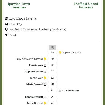
Ipswich Town
Sheffield United
Feminino
Feminino
22/04/2026 às 15:00
Levi Gray
JobServe Community Stadium (Colchester)
1.108
49'
Sophie O'Rourke
49'
Lucy Ashworth-Clifford
50'
Kenzie Weir
51'
Sophie Peskett
62'
Kenzie Weir
69'
Maria Boswell
72'
Charlie Devlin
74'
Sophie Peskett
77'
Maria Boswell