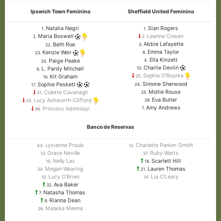
Ipswich Town Feminino
Sheffield United Feminino
Natalia Negri
Sian Rogers
1.
1.
Leanne Cowan
Maria Boswell
2.
2.
Abbie Lafayette
Beth Roe
3.
22.
Emma Taylor
Kenzie Weir
6.
23.
Ella Kinzett
Paige Peake
4.
24.
Charlie Devlin
L. Pardy Mitchell
10.
6.
Sophie O'Rourke
Kit Graham
20.
16.
Simone Sherwood
Sophie Peskett
24.
17.
Mollie Rouse
Colette Cavanagh
25.
21.
Eva Butler
Lucy Ashworth-Clifford
28.
25.
Amy Andrews
Princess Ademiluyi
7.
99.
Banco de Reservas
Lysianne Proulx
Charlotte Parker-Smith
44.
12.
Grace Neville
Ruby Watts
12.
37.
Nelly Las
Scarlett Hill
15.
18.
Megan Wearing
Lauren Thomas
20.
21.
Lucy O'Brien
Lia O'Leary
10.
14.
Ava Baker
32.
Natasha Thomas
7.
Rianna Dean
9.
Malaika Meena
26.