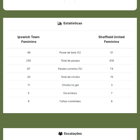
Estatísticas
Ipswich Town
Sheffield United
Feminino
Feminino
49
Posse de bola (%)
51
255
Total de passes
418
67
Passes corretos (%)
74
20
Total de chutes
15
11
Chutes no gol
3
5
Escanteios
7
9
Faltas cometidas
6
Escalações