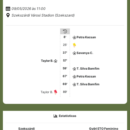
09/05/2026 às 11:00
Szekszárdi Városi Stadion (Szekszard)
8'
Petra Kocsan
25'
37'
Savanya C.
57'
Taylor B.
59'
T. Silva Bomfim
67'
Petra Kocsan
69'
T. Silva Bomfim
89'
Taylor B.
Estatísticas
Szekszárdi
Győri ETO Feminino