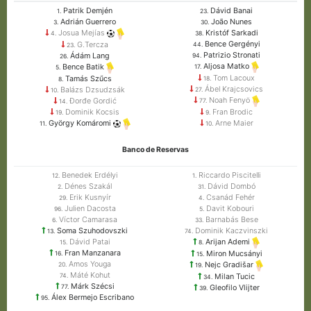
Patrik Demjén
Dávid Banai
1.
23.
Adrián Guerrero
João Nunes
3.
30.
Kristóf Sarkadi
Josua Mejías
38.
4.
Bence Gergényi
G.Tercza
44.
23.
Patrizio Stronati
Ádám Lang
94.
26.
Aljosa Matko
Bence Batik
17.
5.
Tom Lacoux
Tamás Szűcs
18.
8.
Ábel Krajcsovics
Balázs Dzsudzsák
27.
10.
Noah Fenyö
Đorđe Gordić
77.
14.
Dominik Kocsis
Fran Brodic
19.
9.
Arne Maier
György Komáromi
10.
11.
Banco de Reservas
Benedek Erdélyi
Riccardo Piscitelli
12.
1.
Dénes Szakál
Dávid Dombó
2.
31.
Erik Kusnyír
Csanád Fehér
29.
4.
Julien Dacosta
Davit Kobouri
96.
5.
Víctor Camarasa
Barnabás Bese
6.
33.
Soma Szuhodovszki
Dominik Kaczvinszki
13.
74.
Dávid Patai
Arijan Ademi
15.
8.
Fran Manzanara
Miron Mucsányi
16.
15.
Amos Youga
Nejc Gradišar
20.
19.
Máté Kohut
Milan Tucic
74.
34.
Márk Szécsi
Gleofilo Vlijter
77.
39.
Álex Bermejo Escribano
95.