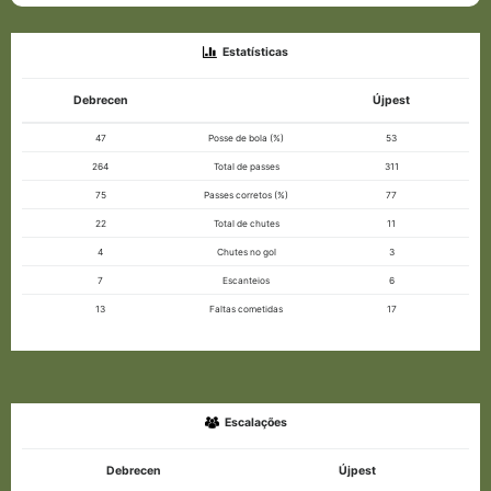
Estatísticas
Debrecen
Újpest
47
Posse de bola (%)
53
264
Total de passes
311
75
Passes corretos (%)
77
22
Total de chutes
11
4
Chutes no gol
3
7
Escanteios
6
13
Faltas cometidas
17
Escalações
Debrecen
Újpest