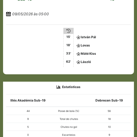
09/05/2026 às 05:00
15'
István Pál
18'
Lovas
33'
Máté Kiss
62'
László
Estatísticas
Illés Akadémia Sub-19
Debrecen Sub-19
44
Posse de bola (%)
56
9
Total de chutes
18
5
Chutes no gol
10
0
Escanteios
9