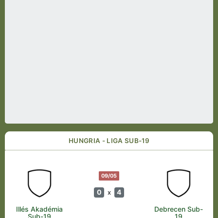
HUNGRIA - LIGA SUB-19
09/05
0
4
x
Illés Akadémia
Debrecen Sub-
Sub-19
19