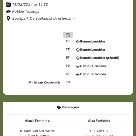
14/03/2024 às 15:30
Robbie Tiesinga
Sportpark De Toekomst (Amsterdam)
18'
Romée Leuchter
21'
Romée Leuchter
57'
Romée Leuchter (pênalti)
69'
Danique Tolhoek
79'
Danique Tolhoek
80'
Mirte van Koppen
Escalações
Ajax II Feminino
Ajax Feminino
Suus van Der Weide
R. van Eijk
12.
1.
Fleur Huisman
Milicia Keijzer
2.
18.