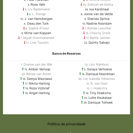
Roos Valk
Daliyah de Klonia
3.
24.
Liv Rademaker
Isa Kardinaal
5.
26.
L. Stengs
Jonna van de Velde
6.
6.
J. van Hensbergen
Sherida Spitse
10.
8.
Deau den Turk
Nadine Noordam
4.
10.
Sophie Proost
Romée Leuchter
8.
7.
Mirte van Koppen
Chasity Grant
9.
15.
Ilayah Dostmohamed
Bente Jansen
7.
17.
Lina Touzani
Quinty Sabajo
11.
22.
Banco de Reservas
Dionne van der Wal
Lois Niënhuis
1.
13.
Amber Verloop
Soraya Verhoeve
15.
5.
Renee van Asten
Danique Noordman
20.
16.
Samya Masnaoui
Lily Isabella Yohannes
16.
20.
Nikita Harting
R. van Gool
17.
21.
Roza Vijlbrief
I. Hoekstra
19.
12.
Angel Harting
Tiny Hoekstra
18.
19.
Lotte Keukelaar
23.
Danique Tolhoek
29.
Política de privacidade