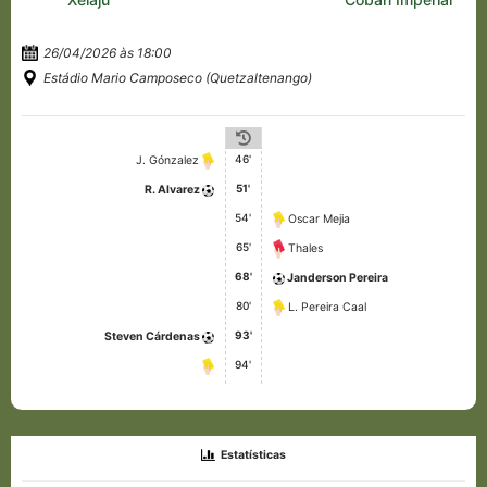
26/04/2026 às 18:00
Estádio Mario Camposeco (Quetzaltenango)
46'
J. Gónzalez
51'
R. Alvarez
54'
Oscar Mejia
65'
Thales
68'
Janderson Pereira
80'
L. Pereira Caal
93'
Steven Cárdenas
94'
Estatísticas