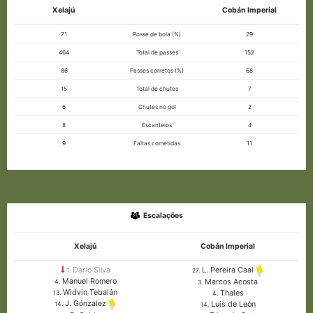
Xelajú
Cobán Imperial
71
Posse de bola (%)
29
464
Total de passes
152
86
Passes corretos (%)
68
15
Total de chutes
7
6
Chutes no gol
2
8
Escanteios
4
9
Faltas cometidas
11
Escalações
Xelajú
Cobán Imperial
Dario Silva
L. Pereira Caal
1.
27.
Manuel Romero
Marcos Acosta
4.
3.
Widvin Tebalán
Thales
13.
4.
J. Gónzalez
Luis de León
14.
14.