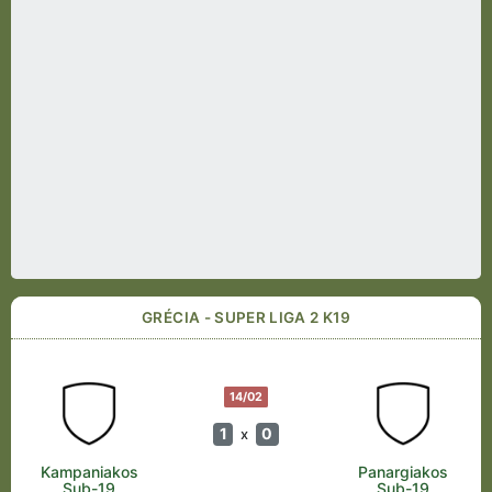
GRÉCIA - SUPER LIGA 2 K19
14/02
1
0
x
Kampaniakos
Panargiakos
Sub-19
Sub-19