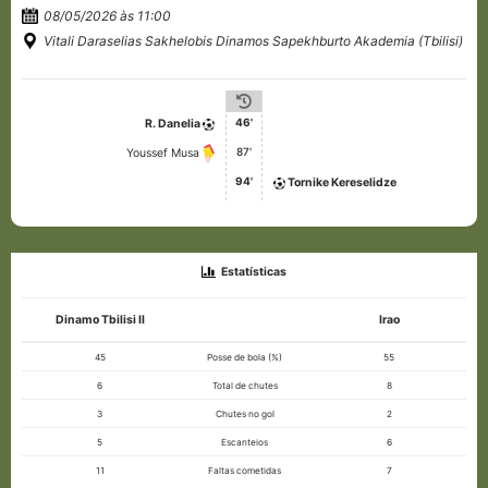
08/05/2026 às 11:00
Vitali Daraselias Sakhelobis Dinamos Sapekhburto Akademia (Tbilisi)
46'
R. Danelia
87'
Youssef Musa
94'
Tornike Kereselidze
Estatísticas
Dinamo Tbilisi II
Irao
45
Posse de bola (%)
55
6
Total de chutes
8
3
Chutes no gol
2
5
Escanteios
6
11
Faltas cometidas
7