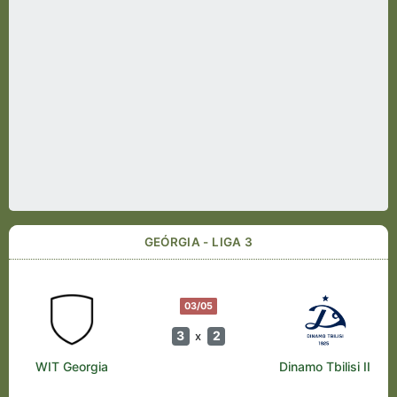
GEÓRGIA - LIGA 3
03/05
3
2
x
WIT Georgia
Dinamo Tbilisi II