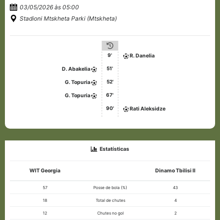
03/05/2026 às 05:00
Stadioni Mtskheta Parki (Mtskheta)
9'
R. Danelia
51'
D. Abakelia
52'
G. Topuria
67'
G. Topuria
90'
Rati Aleksidze
Estatísticas
WIT Georgia
Dinamo Tbilisi II
57
Posse de bola (%)
43
18
Total de chutes
4
12
Chutes no gol
2